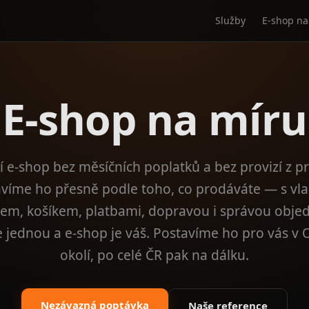
Služby
E-shop na
E-shop na míru
í e-shop bez měsíčních poplatků a bez provizí z p
víme ho přesně podle toho, co prodáváte — s vl
em, košíkem, platbami, dopravou i správou obje
e jednou a e-shop je váš. Postavíme ho pro vás v 
okolí, po celé ČR pak na dálku.
Nezávazná poptávka
Naše reference