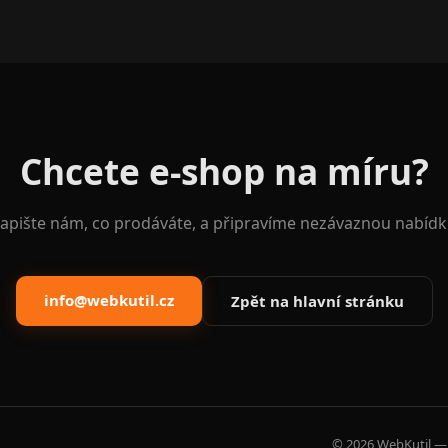
Chcete e-shop na míru?
apište nám, co prodáváte, a připravíme nezávaznou nabídk
info@webkutil.cz
Zpět na hlavní stránku
© 2026 WebKutil — 