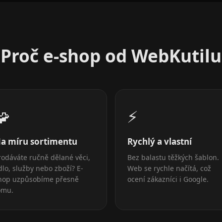
Proč e-shop od WebKutilu
🧩
⚡
a míru sortimentu
Rychlý a vlastní
rodáváte ručně dělané věci,
Bez balastu těžkých šablon.
ídlo, služby nebo zboží? E-
Web se rychle načítá, což
hop uzpůsobíme přesně
ocení zákazníci i Google.
omu.