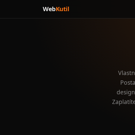
Web
Kutil
Vlastn
Posta
design
Zaplatít