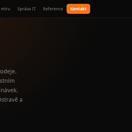
 míru
Správa IT
Reference
Kontakt
rodeje.
astním
dnávek.
Ostravě a