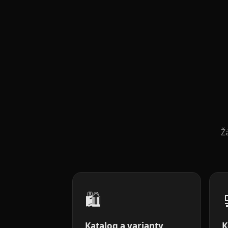
Ž
🛍️
Katalog a varianty
K