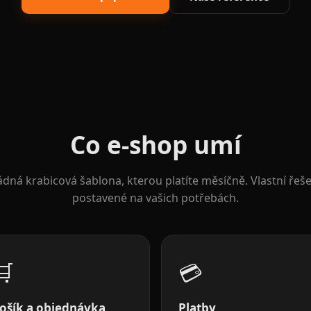
Co e-shop umí
ádná krabicová šablona, kterou platíte měsíčně. Vlastní řeše
postavené na vašich potřebách.
🛒
💳
ošík a objednávka
Platby