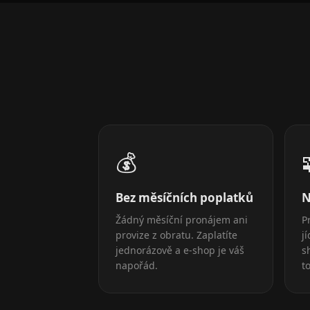
💰
Bez měsíčních poplatků
N
Žádný měsíční pronájem ani
P
provize z obratu. Zaplatíte
j
jednorázově a e-shop je váš
s
napořád.
t