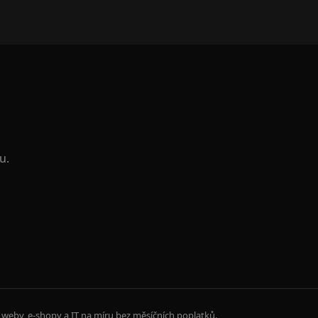
u.
weby, e-shopy a IT na míru bez měsíčních poplatků.