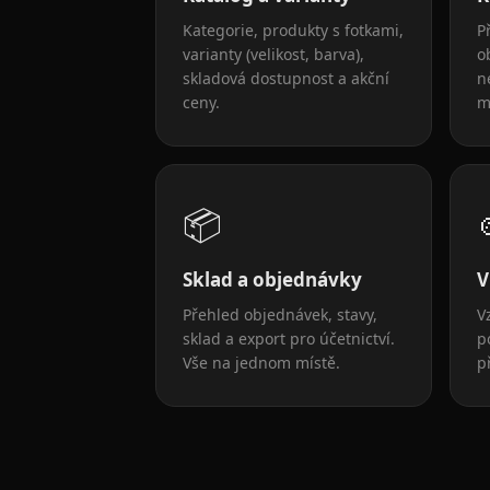
Kategorie, produkty s fotkami,
P
varianty (velikost, barva),
o
skladová dostupnost a akční
n
ceny.
m
📦
Sklad a objednávky
V
Přehled objednávek, stavy,
V
sklad a export pro účetnictví.
p
Vše na jednom místě.
p