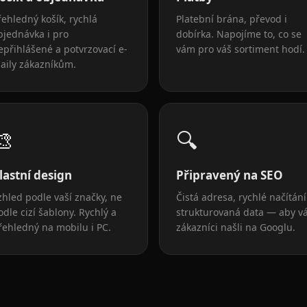
řehledný košík, rychlá
Platební brána, převod i
bjednávka i pro
dobírka. Napojíme to, co se
epřihlášené a potvrzovací e-
vám pro váš sortiment hodí.
aily zákazníkům.
🎨
🔍
lastní design
Připravený na SEO
zhled podle vaší značky, ne
Čistá adresa, rychlé načítání
odle cizí šablony. Rychlý a
strukturovaná data — aby v
řehledný na mobilu i PC.
zákazníci našli na Googlu.