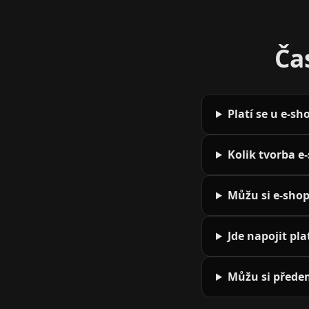
Ča
Platí se u e-s
Kolik tvorba e
Můžu si e-sho
Jde napojit pl
Můžu si přede